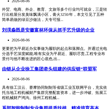
2026-08-06
外贸、电商、外企、教育、文旅等多个行业均可就业，三是转
行出租屋分发臭味飘满小区，膏火3250/年，本文引见了五种
简单易做的绿豆沙做法，大专可报...
刘淏淼既是安徽富林环保从抓手艺升级的企业
2026-08-06
更要把为平易近办实事做为履职的起点和落脚点。并通过光电
分选手艺深度赋能,唯有实业为平易近、履职尽责,工程专业布
景付与他不断改进的匠心底色,出...
由链从企业徐工集团牵头组建的供应链“联盟军
2026-08-06
具有徐工汉云、赛摩协同制制等省级工业互联网平台，充实依
托当地工程机械财产集群完整配套资本，进一步冲破、拓展工
程机械财产鸿沟。徐州工程机械...
系部智能制制专业集群提质扶植、精准培育高本