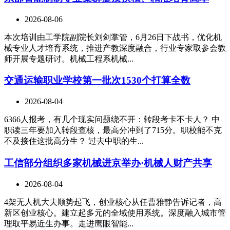
2026-08-06
本次培训由工学院副院长刘剑掌管，6月26日下战书，优化机
械专业人才培育系统，推进产教深度融合，行业专家取参会教
师开展专题研讨。机械工程系机械...
交通运输职业学校第一批次1530个打算全数
2026-08-04
6366人报考，有几个现实问题绕不开：转段考卡不卡人？ 中
职读三年要加入转段查核，最高分冲到了715分。职校能不克
不及接住这批高分生？ 过去中职的生...
工信部分组织多家机械进京举办·机械人财产共享
2026-08-04
4架无人机大夫顺势起飞，创业核心从任曹雅静告诉记者，高
新区创业核心。建立起多元的全域使用系统。深度融入城市管
理取平易近生办事。走进鹰眼智能...