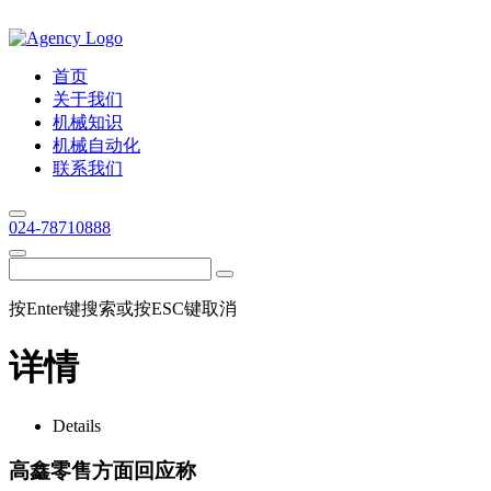
首页
关于我们
机械知识
机械自动化
联系我们
024-78710888
按Enter键搜索或按ESC键取消
详情
Details
高鑫零售方面回应称